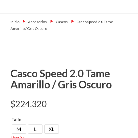
Skip
Primary Menu
to
Motoshop
Motos y Accesorios
content
Ezeiza
Inicio
→
Accesorios
→
Cascos
→
Casco Speed 2.0 Tame
Amarillo / Gris Oscuro
Casco Speed 2.0 Tame
Amarillo / Gris Oscuro
$
224.320
Talle
M
L
XL
Limpiar