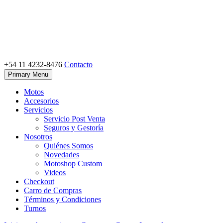
Skip
to
content
+54 11 4232-8476
Contacto
Motoshop Ezeiza
Motos y Accesorios
Primary Menu
Motos
Accesorios
Servicios
Servicio Post Venta
Seguros y Gestoría
Nosotros
Quiénes Somos
Novedades
Motoshop Custom
Videos
Checkout
Carro de Compras
Términos y Condiciones
Turnos