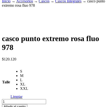
Inicio
→
Accesorios
→
Cascos
→
Cascos Integrales
→
casco punto
extremo rosa fluo 978
casco punto extremo rosa fluo
978
$
120.120
S
M
L
Talle
XL
XXL
Limpiar
casco
punto
Añadir al carrito