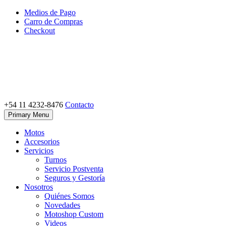
Skip
Medios de Pago
to
Carro de Compras
content
Checkout
+54 11 4232-8476
Contacto
Motoshop Ezeiza
Motos y Accesorios
Primary Menu
Motos
Accesorios
Servicios
Turnos
Servicio Postventa
Seguros y Gestoría
Nosotros
Quiénes Somos
Novedades
Motoshop Custom
Videos