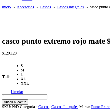
Inicio
→
Accesorios
→
Cascos
→
Cascos Integrales
→
casco punto 
casco punto extremo rojo mate 
$
120.120
S
M
L
Talle
XL
XXL
Limpiar
casco
punto
Añadir al carrito
extremo
SKU:
N/D
Categorías:
Cascos
,
Cascos Integrales
Marca:
Punto Extr
rojo