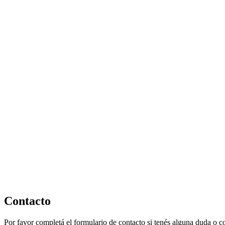
mate
978
cantidad
Contacto
Por favor completá el formulario de contacto si tenés alguna duda o 