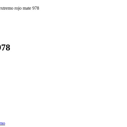
extremo rojo mate 978
978
emo