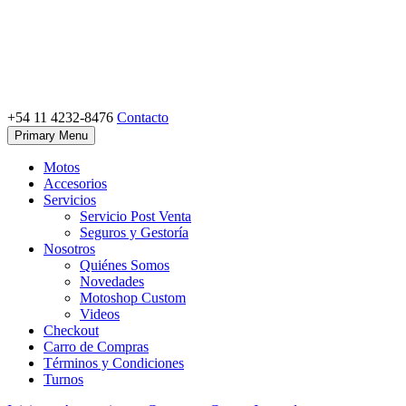
Skip
to
content
+54 11 4232-8476
Contacto
Motoshop Ezeiza
Motos y Accesorios
Primary Menu
Motos
Accesorios
Servicios
Servicio Post Venta
Seguros y Gestoría
Nosotros
Quiénes Somos
Novedades
Motoshop Custom
Videos
Checkout
Carro de Compras
Términos y Condiciones
Turnos