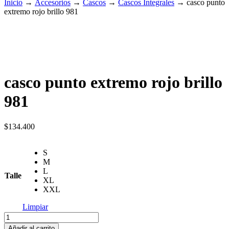
Inicio
→
Accesorios
→
Cascos
→
Cascos Integrales
→
casco punto
extremo rojo brillo 981
casco punto extremo rojo brillo
981
$
134.400
S
M
L
Talle
XL
XXL
Limpiar
casco
punto
Añadir al carrito