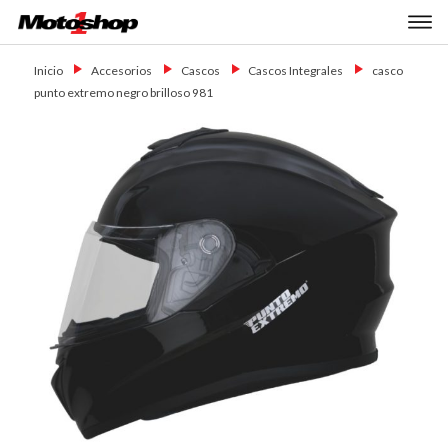
Skip
Primary Menu
to
Motoshop
Motos y Accesorios
content
Ezeiza
Inicio
→
Accesorios
→
Cascos
→
Cascos Integrales
→
casco
punto extremo negro brilloso 981