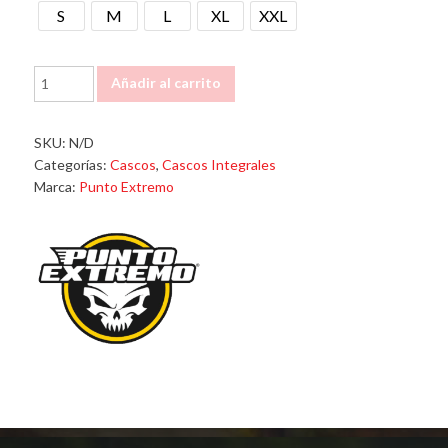
S
M
L
XL
XXL
casco
Añadir al carrito
punto
extremo
negro
SKU:
N/D
brilloso
Categorías:
Cascos
,
Cascos Integrales
981
Marca:
Punto Extremo
cantidad