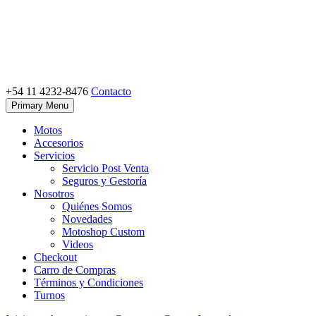
Skip
to
content
+54 11 4232-8476
Contacto
Motoshop Ezeiza
Motos y Accesorios
Primary Menu
Motos
Accesorios
Servicios
Servicio Post Venta
Seguros y Gestoría
Nosotros
Quiénes Somos
Novedades
Motoshop Custom
Videos
Checkout
Carro de Compras
Términos y Condiciones
Turnos