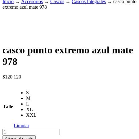
Inicio
→
Accesorios
→
Cascos
→
Cascos Integrales
→
casco punto
extremo azul mate 978
casco punto extremo azul mate
978
$
120.120
S
M
L
Talle
XL
XXL
Limpiar
casco
punto
Añadir al carrito