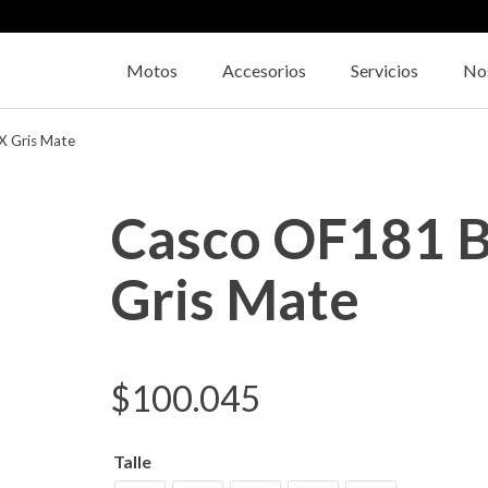
Motos
Accesorios
Servicios
No
X Gris Mate
Casco OF181 
Gris Mate
$
100.045
Talle