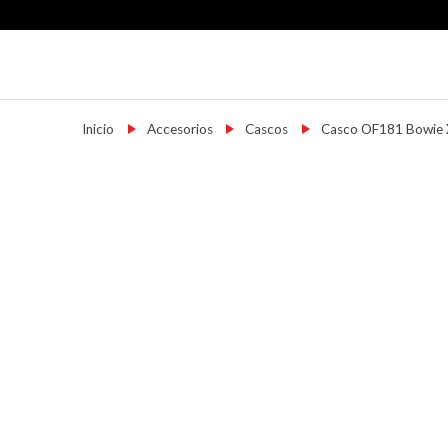
Skip
to
content
Motoshop Ezeiza
Motos y Accesorios
Inicio
→
Accesorios
→
Cascos
→
Casco OF181 Bowie 