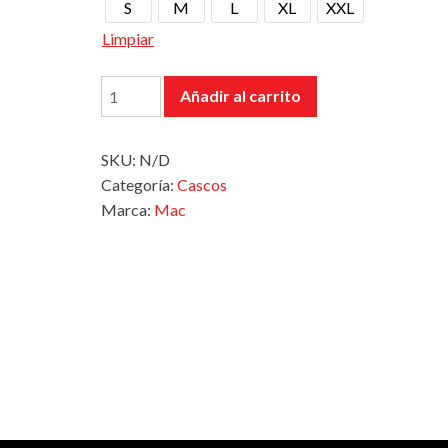
S
M
L
XL
XXL
Limpiar
Casco
Añadir al carrito
OF181
Bowie
SKU:
N/D
X
Categoría:
Cascos
Gris
Marca:
Mac
Mate
cantidad