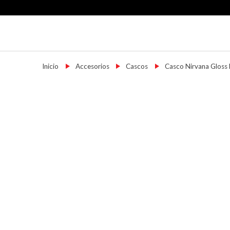
Skip
to
content
Motoshop Ezeiza
Motos y Accesorios
Inicio
→
Accesorios
→
Cascos
→
Casco Nirvana Gloss 