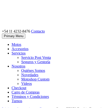
Skip
to
content
+54 11 4232-8476
Contacto
Motoshop Ezeiza
Motos y Accesorios
Primary Menu
Motos
Accesorios
Servicios
Servicio Post Venta
Seguros y Gestoría
Nosotros
Quiénes Somos
Novedades
Motoshop Custom
Videos
Checkout
Carro de Compras
Términos y Condiciones
Turnos