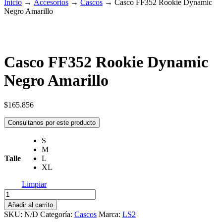
Inicio
→
Accesorios
→
Cascos
→
Casco FF352 Rookie Dynamic
Negro Amarillo
Casco FF352 Rookie Dynamic
Negro Amarillo
$
165.856
Consultanos por este producto
S
M
Talle
L
XL
Limpiar
Casco
FF352
Añadir al carrito
Rookie
SKU:
N/D
Categoría:
Cascos
Marca:
LS2
Dynamic