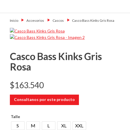
Skip
Primary Menu
to
Motoshop
Motos y Accesorios
content
Ezeiza
Inicio
→
Accesorios
→
Cascos
→
Casco Bass Kinks Gris Rosa
Casco Bass Kinks Gris
Rosa
$
163.540
Consultanos por este producto
Talle
S
M
L
XL
XXL