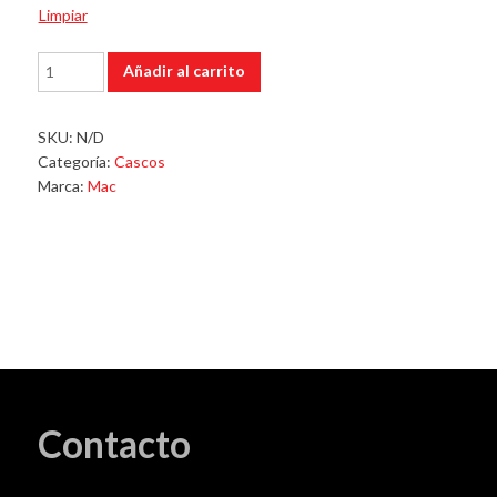
Limpiar
Casco
Añadir al carrito
Bass
Kinks
Gris
SKU:
N/D
Rosa
Categoría:
Cascos
cantidad
Marca:
Mac
Contacto