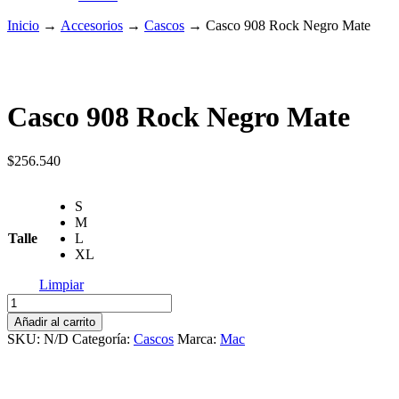
Inicio
→
Accesorios
→
Cascos
→
Casco 908 Rock Negro Mate
Casco 908 Rock Negro Mate
$
256.540
S
M
Talle
L
XL
Limpiar
Casco
908
Añadir al carrito
Rock
SKU:
N/D
Categoría:
Cascos
Marca:
Mac
Negro
Mate
cantidad