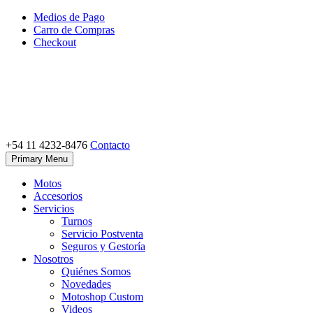
Skip
Medios de Pago
to
Carro de Compras
content
Checkout
+54 11 4232-8476
Contacto
Motoshop Ezeiza
Motos y Accesorios
Primary Menu
Motos
Accesorios
Servicios
Turnos
Servicio Postventa
Seguros y Gestoría
Nosotros
Quiénes Somos
Novedades
Motoshop Custom
Videos