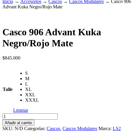
Inicio
→
Accesorios
→
Cascos
→
Cascos Modulares
→
Casco 906
Advant Kuka Negro/Rojo Mate
Casco 906 Advant Kuka
Negro/Rojo Mate
$
845.000
S
M
L
Talle
XL
XXL
XXXL
Limpiar
Casco
906
Añadir al carrito
Advant
SKU:
N/D
Categorías:
Cascos
,
Cascos Modulares
Marca:
LS2
Kuka