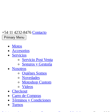
Skip
to
content
+54 11 4232-8476
Contacto
Motoshop Ezeiza
Motos y Accesorios
Primary Menu
Motos
Accesorios
Servicios
Servicio Post Venta
Seguros y Gestoría
Nosotros
Quiénes Somos
Novedades
Motoshop Custom
Videos
Checkout
Carro de Compras
Términos y Condiciones
Turnos