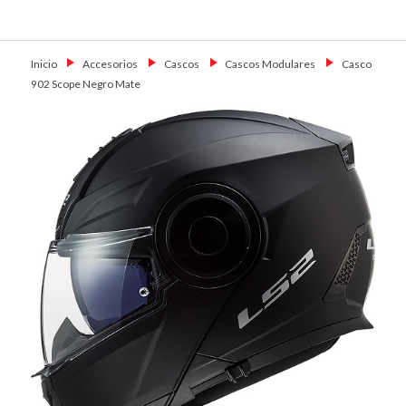
Skip
Primary Menu
to
Motoshop
Motos y Accesorios
content
Ezeiza
Inicio
→
Accesorios
→
Cascos
→
Cascos Modulares
→
Casco
902 Scope Negro Mate