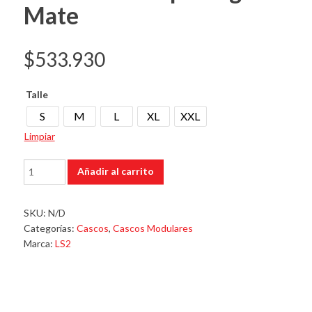
Mate
$
533.930
Talle
S
M
L
XL
XXL
Limpiar
Casco
Añadir al carrito
902
Scope
Negro
SKU:
N/D
Mate
Categorías:
Cascos
,
Cascos Modulares
cantidad
Marca:
LS2