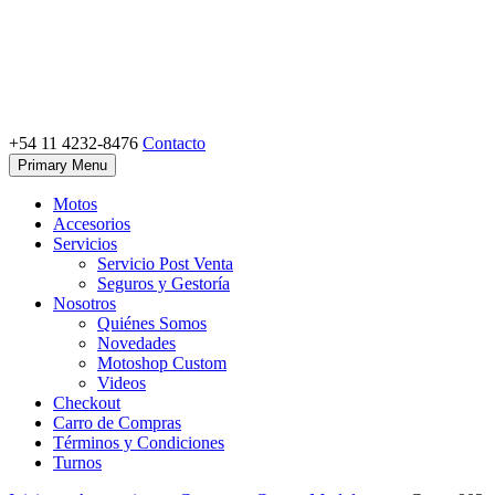
Skip
to
content
+54 11 4232-8476
Contacto
Motoshop Ezeiza
Motos y Accesorios
Primary Menu
Motos
Accesorios
Servicios
Servicio Post Venta
Seguros y Gestoría
Nosotros
Quiénes Somos
Novedades
Motoshop Custom
Videos
Checkout
Carro de Compras
Términos y Condiciones
Turnos