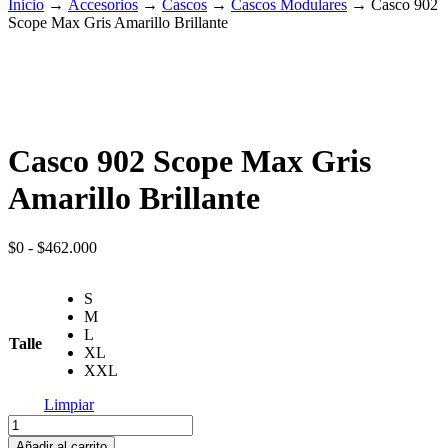
Inicio
→
Accesorios
→
Cascos
→
Cascos Modulares
→
Casco 902
Scope Max Gris Amarillo Brillante
Casco 902 Scope Max Gris
Amarillo Brillante
Rango
$
0
-
$
462.000
de
precios:
S
desde
M
$0
L
hasta
Talle
XL
$462.000
XXL
Limpiar
Casco
902
Añadir al carrito