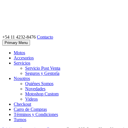
Skip
to
content
+54 11 4232-8476
Contacto
Motoshop Ezeiza
Motos y Accesorios
Primary Menu
Motos
Accesorios
Servicios
Servicio Post Venta
Seguros y Gestoría
Nosotros
Quiénes Somos
Novedades
Motoshop Custom
Videos
Checkout
Carro de Compras
Términos y Condiciones
Turnos