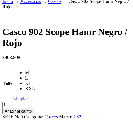
Inicio
→
Accesorios
→
Cascos
→
Casco 902 Scope Hamr Negro /
Rojo
Casco 902 Scope Hamr Negro /
Rojo
$
493.808
M
L
Talle
XL
XXL
Limpiar
Casco
902
Añadir al carrito
Scope
SKU:
N/D
Categoría:
Cascos
Marca:
LS2
Hamr
Negro
/