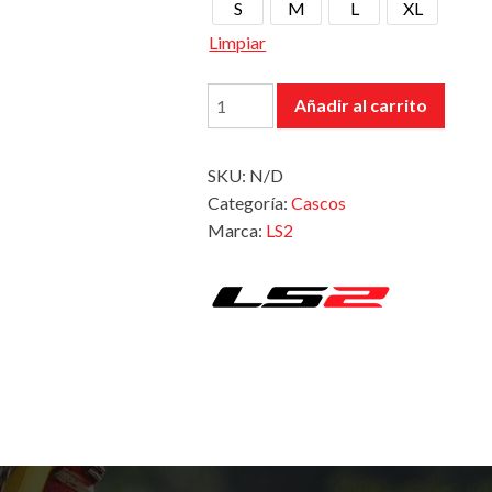
S
M
L
XL
Limpiar
Casco
Añadir al carrito
805
Thunder
SKU:
N/D
Sputnik
Categoría:
Cascos
Gloss
Marca:
LS2
Rojo
cantidad