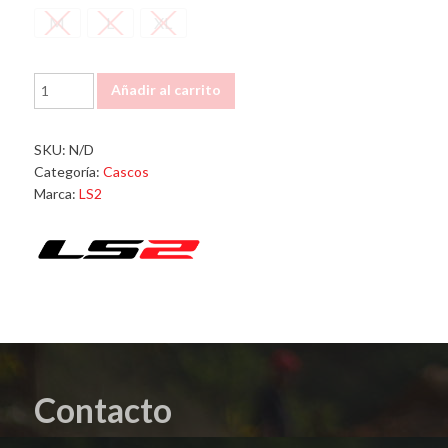
M
L
XL
Casco
Añadir al carrito
700
Subverter
Cargo
SKU:
N/D
Azul
Categoría:
Cascos
Naranja
Marca:
LS2
cantidad
Contacto