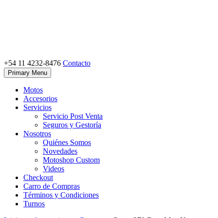
Skip
to
content
+54 11 4232-8476
Contacto
Motoshop Ezeiza
Motos y Accesorios
Primary Menu
Motos
Accesorios
Servicios
Servicio Post Venta
Seguros y Gestoría
Nosotros
Quiénes Somos
Novedades
Motoshop Custom
Videos
Checkout
Carro de Compras
Términos y Condiciones
Turnos