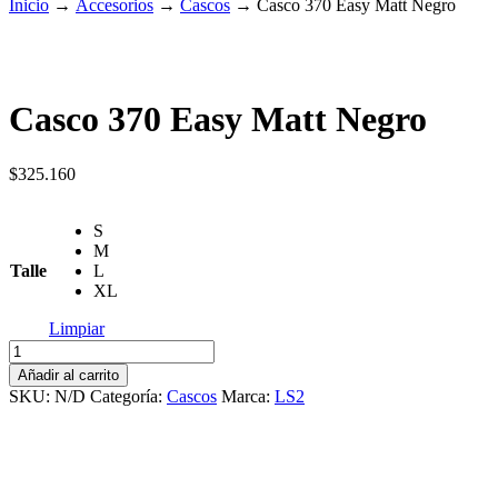
Inicio
→
Accesorios
→
Cascos
→
Casco 370 Easy Matt Negro
Casco 370 Easy Matt Negro
$
325.160
S
M
Talle
L
XL
Limpiar
Casco
370
Añadir al carrito
Easy
SKU:
N/D
Categoría:
Cascos
Marca:
LS2
Matt
Negro
cantidad