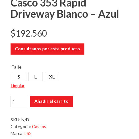
Casco 353 Rapid
Driveway Blanco – Azul
$
192.560
Consultanos por este producto
Talle
S
L
XL
Limpiar
Casco
Añadir al carrito
353
Rapid
Driveway
SKU:
N/D
Blanco
Categoría:
Cascos
-
Marca:
LS2