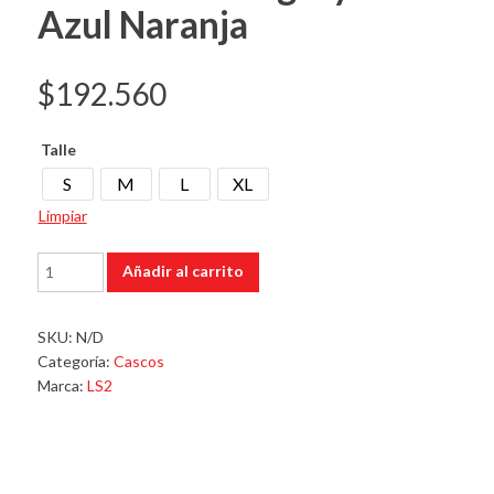
Azul Naranja
$
192.560
Talle
S
M
L
XL
Limpiar
Casco
Añadir al carrito
353
Naughty
Matt
SKU:
N/D
Azul
Categoría:
Cascos
Naranja
Marca:
LS2
cantidad