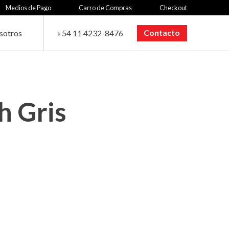
Medios de Pago
Carro de Compras
Checkout
Contacto
sotros
+54 11 4232-8476
h Gris