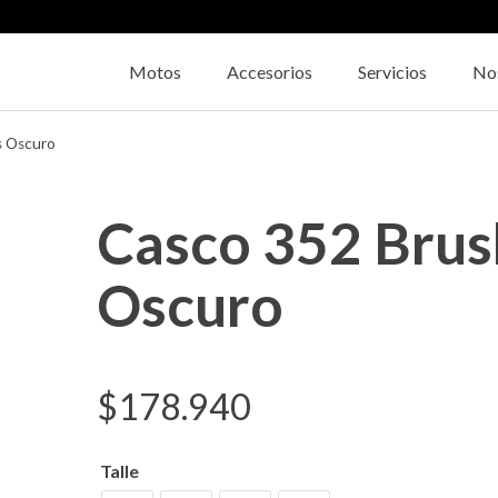
Motos
Accesorios
Servicios
No
s Oscuro
Casco 352 Brus
Oscuro
$
178.940
Talle