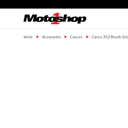
Skip
to
content
Motoshop Ezeiza
Motos y Accesorios
Inicio
→
Accesorios
→
Cascos
→
Casco 352 Brush Gri