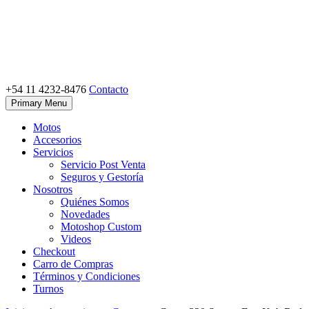
Skip
to
content
+54 11 4232-8476
Contacto
Motoshop Ezeiza
Motos y Accesorios
Primary Menu
Motos
Accesorios
Servicios
Servicio Post Venta
Seguros y Gestoría
Nosotros
Quiénes Somos
Novedades
Motoshop Custom
Videos
Checkout
Carro de Compras
Términos y Condiciones
Turnos