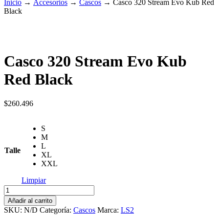
Inicio
→
Accesorios
→
Cascos
→
Casco 320 Stream Evo Kub Red
Black
Casco 320 Stream Evo Kub
Red Black
$
260.496
S
M
L
Talle
XL
XXL
Limpiar
Casco
320
Añadir al carrito
Stream
SKU:
N/D
Categoría:
Cascos
Marca:
LS2
Evo