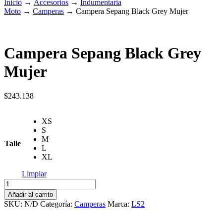
Inicio
→
Accesorios
→
Indumentaria
Moto
→
Camperas
→
Campera Sepang Black Grey Mujer
Campera Sepang Black Grey
Mujer
$
243.138
XS
S
M
Talle
L
XL
Limpiar
Campera
Sepang
Añadir al carrito
Black
SKU:
N/D
Categoría:
Camperas
Marca:
LS2
Grey
Mujer