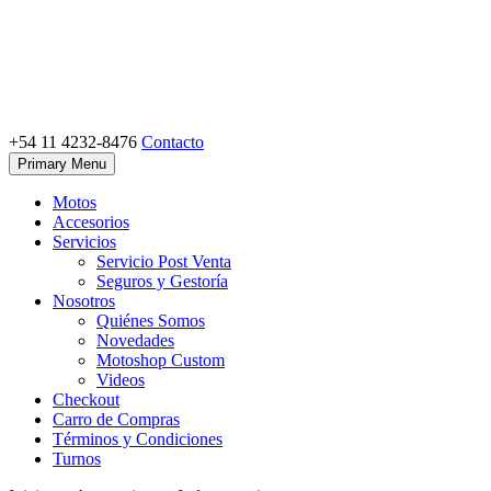
Skip
to
content
+54 11 4232-8476
Contacto
Motoshop Ezeiza
Motos y Accesorios
Primary Menu
Motos
Accesorios
Servicios
Servicio Post Venta
Seguros y Gestoría
Nosotros
Quiénes Somos
Novedades
Motoshop Custom
Videos
Checkout
Carro de Compras
Términos y Condiciones
Turnos