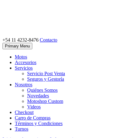
Skip
to
content
+54 11 4232-8476
Contacto
Motoshop Ezeiza
Motos y Accesorios
Primary Menu
Motos
Accesorios
Servicios
Servicio Post Venta
Seguros y Gestoría
Nosotros
Quiénes Somos
Novedades
Motoshop Custom
Videos
Checkout
Carro de Compras
Términos y Condiciones
Turnos