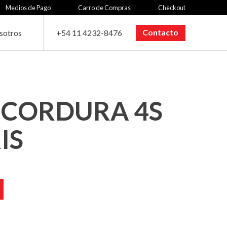
Medios de Pago
Carro de Compras
Checkout
Contacto
sotros
+54 11 4232-8476
CORDURA 4S
IS