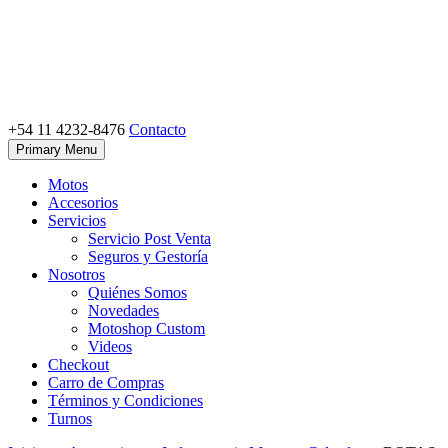
Skip
to
content
+54 11 4232-8476
Contacto
Motoshop Ezeiza
Motos y Accesorios
Primary Menu
Motos
Accesorios
Servicios
Servicio Post Venta
Seguros y Gestoría
Nosotros
Quiénes Somos
Novedades
Motoshop Custom
Videos
Checkout
Carro de Compras
Términos y Condiciones
Turnos