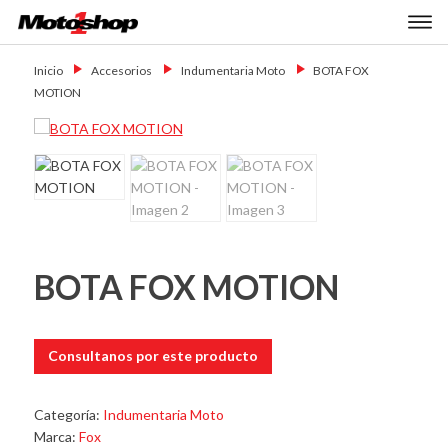
Skip
Primary Menu
to
Motoshop
Motos y Accesorios
content
Ezeiza
Inicio
→
Accesorios
→
Indumentaria Moto
→
BOTA FOX
MOTION
BOTA FOX MOTION
Consultanos por este producto
Categoría:
Indumentaria Moto
Marca:
Fox