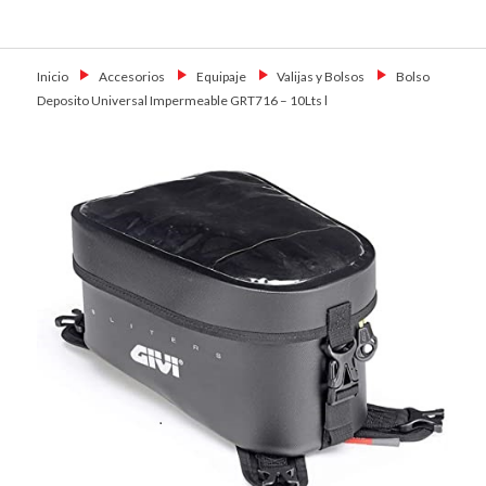
Skip
Primary Menu
to
Motoshop
Motos y Accesorios
content
Ezeiza
Inicio
→
Accesorios
→
Equipaje
→
Valijas y Bolsos
→
Bolso
Deposito Universal Impermeable GRT716 – 10Lts l