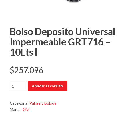
Bolso Deposito Universal
Impermeable GRT716 –
10Lts l
$
257.096
Bolso
Añadir al carrito
Deposito
Universal
Impermeable
Categoría:
Valijas y Bolsos
GRT716
Marca:
Givi
-
10Lts
l