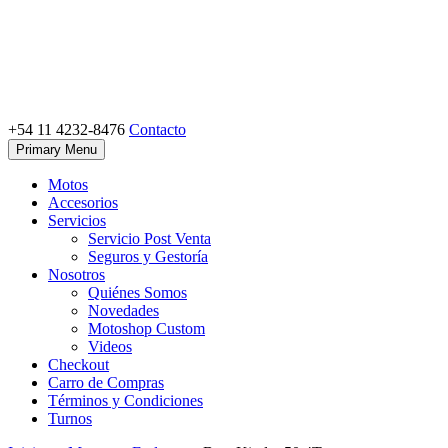
Skip
to
content
+54 11 4232-8476
Contacto
Motoshop Ezeiza
Motos y Accesorios
Primary Menu
Motos
Accesorios
Servicios
Servicio Post Venta
Seguros y Gestoría
Nosotros
Quiénes Somos
Novedades
Motoshop Custom
Videos
Checkout
Carro de Compras
Términos y Condiciones
Turnos