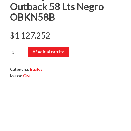
Outback 58 Lts Negro
OBKN58B
$
1.127.252
Baul
Añadir al carrito
Top
Casetrekker
Outback
Categoría:
Baúles
58
Marca:
Givi
Lts
Negro
OBKN58B
cantidad