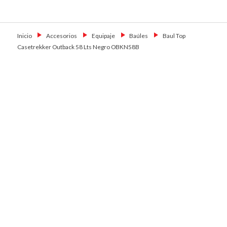
Skip
Primary Menu
to
Motoshop
Motos y Accesorios
content
Ezeiza
Inicio
→
Accesorios
→
Equipaje
→
Baúles
→
Baul Top
Casetrekker Outback 58 Lts Negro OBKN58B