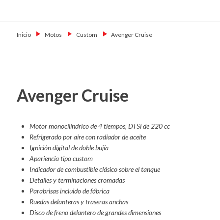
Skip
Primary Menu
to
Motoshop
Motos y Accesorios
content
Ezeiza
Inicio
→
Motos
→
Custom
→
Avenger Cruise
Avenger Cruise
Motor monocilíndrico de 4 tiempos, DTSi de 220 cc
Refrigerado por aire con radiador de aceite
Ignición digital de doble bujía
Apariencia tipo custom
Indicador de combustible clásico sobre el tanque
Detalles y terminaciones cromadas
Parabrisas incluido de fábrica
Ruedas delanteras y traseras anchas
Disco de freno delantero de grandes dimensiones