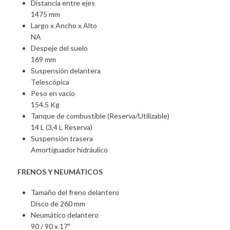
Distancia entre ejes
1475 mm
Largo x Ancho x Alto
NA
Despeje del suelo
169 mm
Suspensión delantera
Telescópica
Peso en vacío
154.5 Kg
Tanque de combustible (Reserva/Utilizable)
14 L (3,4 L Reserva)
Suspensión trasera
Amortiguador hidráulico
FRENOS Y NEUMÁTICOS
Tamaño del freno delantero
Disco de 260 mm
Neumático delantero
90 / 90 x 17″