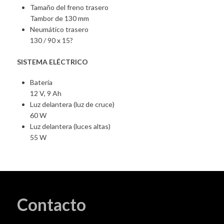
Tamaño del freno trasero
Tambor de 130 mm
Neumático trasero
130 / 90 x 15?
SISTEMA ELÉCTRICO
Batería
12 V, 9 Ah
Luz delantera (luz de cruce)
60 W
Luz delantera (luces altas)
55 W
Contacto