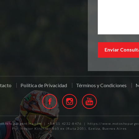
tacto
Política de Privacidad
Términos y Condiciones
M
otoshopargentina.com | +54 11 4232-8476 | https://www.motoshoparge
Pte. Nestor Kirchner 865 ex (Ruta 205), Ezeiza, Buenos Aires