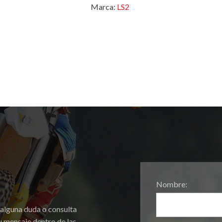
Marca:
LS2
Nombre:
 alguna duda o consulta
 mensaje dentro de las