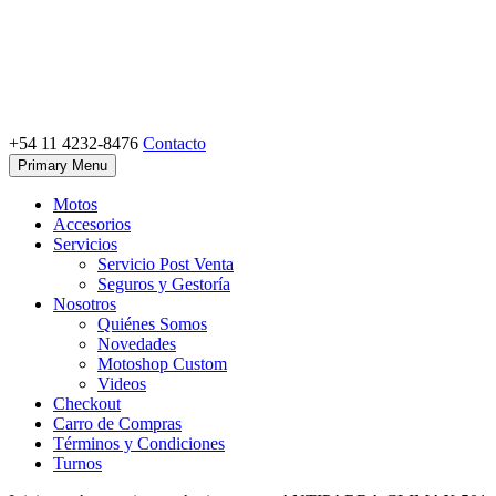
Skip
to
content
+54 11 4232-8476
Contacto
Motoshop Ezeiza
Motos y Accesorios
Primary Menu
Motos
Accesorios
Servicios
Servicio Post Venta
Seguros y Gestoría
Nosotros
Quiénes Somos
Novedades
Motoshop Custom
Videos
Checkout
Carro de Compras
Términos y Condiciones
Turnos