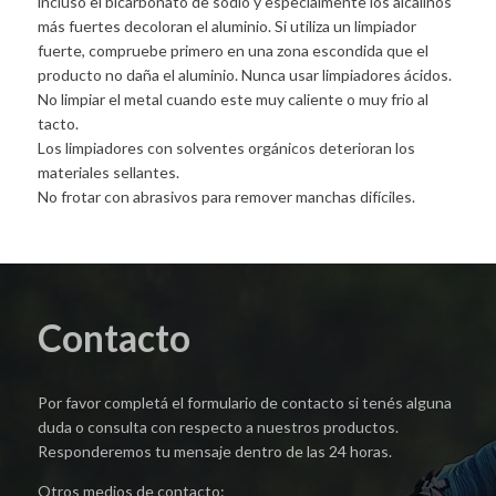
incluso el bicarbonato de sodio y especialmente los alcalinos
más fuertes decoloran el aluminio. Si utiliza un limpiador
fuerte, compruebe primero en una zona escondida que el
producto no daña el aluminio. Nunca usar limpiadores ácidos.
No limpiar el metal cuando este muy caliente o muy frio al
tacto.
Los limpiadores con solventes orgánicos deterioran los
materiales sellantes.
No frotar con abrasivos para remover manchas difíciles.
Contacto
Por favor completá el formulario de contacto si tenés alguna
duda o consulta con respecto a nuestros productos.
Responderemos tu mensaje dentro de las 24 horas.
Otros medios de contacto: