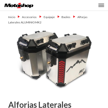
Skip
Primary Menu
to
Motoshop
Motos y Accesorios
content
Ezeiza
Inicio
→
Accesorios
→
Equipaje
→
Baúles
→
Alforjas
Laterales ALUMINIO MK2
Alforjas Laterales