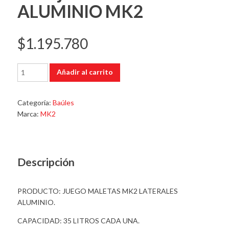
ALUMINIO MK2
$
1.195.780
Alforjas
Añadir al carrito
Laterales
ALUMINIO
MK2
Categoría:
Baúles
cantidad
Marca:
MK2
Descripción
PRODUCTO: JUEGO MALETAS MK2 LATERALES
ALUMINIO.
CAPACIDAD: 35 LITROS CADA UNA.