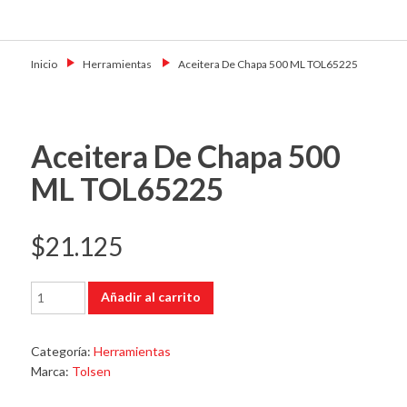
Skip
Primary Menu
to
Motoshop
Motos y Accesorios
content
Ezeiza
Inicio
→
Herramientas
→
Aceitera De Chapa 500 ML TOL65225
Aceitera De Chapa 500
ML TOL65225
$
21.125
Aceitera
Añadir al carrito
De
Chapa
500
Categoría:
Herramientas
ML
Marca:
Tolsen
TOL65225