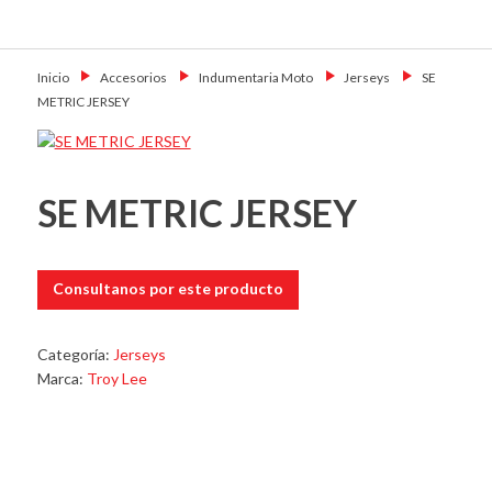
Skip
Primary Menu
to
Motoshop
Motos y Accesorios
content
Ezeiza
Inicio
→
Accesorios
→
Indumentaria Moto
→
Jerseys
→
SE
METRIC JERSEY
SE METRIC JERSEY
Consultanos por este producto
Categoría:
Jerseys
Marca:
Troy Lee