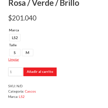
Rosa / Verde / Brillo
$
201.040
Marca
LS2
Talle
S
M
Limpiar
Ls2
Añadir al carrito
352
Rookie
Wolves
SKU:
N/D
Rosa
Categoría:
Cascos
/
Marca:
LS2
Verde
/