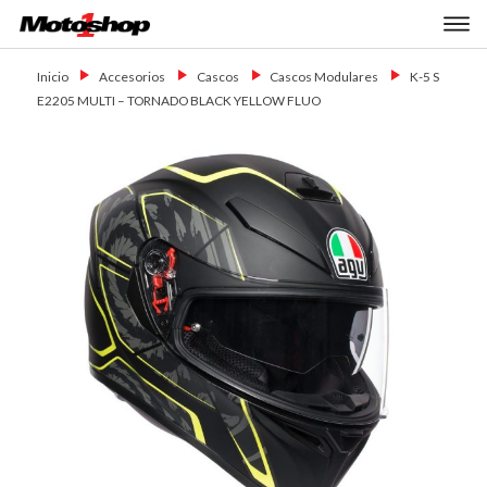
Skip
Primary Menu
to
Motoshop
Motos y Accesorios
content
Ezeiza
Inicio
→
Accesorios
→
Cascos
→
Cascos Modulares
→
K-5 S
E2205 MULTI – TORNADO BLACK YELLOW FLUO