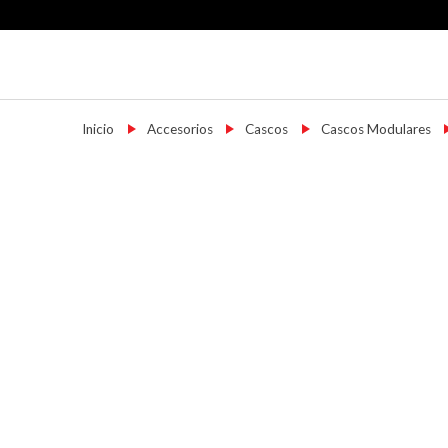
Skip
to
content
Motoshop Ezeiza
Motos y Accesorios
Inicio
→
Accesorios
→
Cascos
→
Cascos Modulares