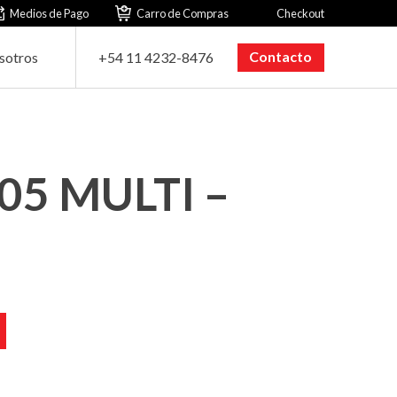
Medios de Pago
Carro de Compras
Checkout
Contacto
sotros
+54 11 4232-8476
205 MULTI –