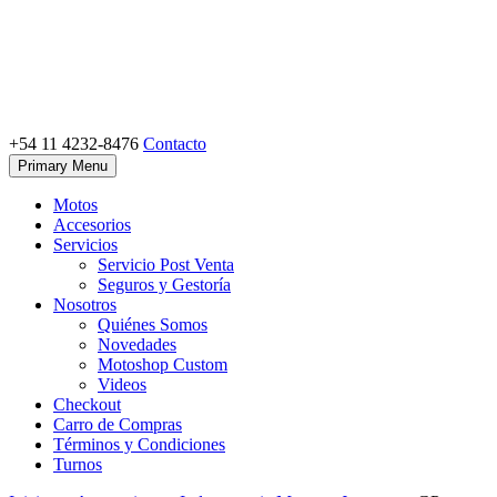
Skip
to
content
+54 11 4232-8476
Contacto
Motoshop Ezeiza
Motos y Accesorios
Primary Menu
Motos
Accesorios
Servicios
Servicio Post Venta
Seguros y Gestoría
Nosotros
Quiénes Somos
Novedades
Motoshop Custom
Videos
Checkout
Carro de Compras
Términos y Condiciones
Turnos