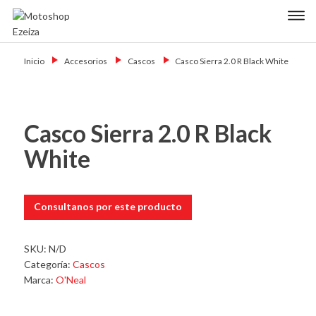
Skip
Primary Menu
to
content
Motoshop
Motos y Accesorios
Ezeiza
Inicio
→
Accesorios
→
Cascos
→
Casco Sierra 2.0 R Black White
Casco Sierra 2.0 R Black
White
Consultanos por este producto
SKU:
N/D
Categoría:
Cascos
Marca:
O'Neal