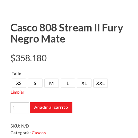
Casco 808 Stream II Fury
Negro Mate
$
358.180
Talle
XS
S
M
L
XL
XXL
Limpiar
Casco
Añadir al carrito
808
Stream
II
SKU:
N/D
Fury
Categoría:
Cascos