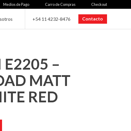
Medios de Pago
Carro de Compras
Checkout
Contacto
sotros
+54 11 4232-8476
 E2205 –
ROAD MATT
ITE RED