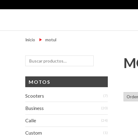
Skip
to
content
Motoshop Ezeiza
Motos y Accesorios
Inicio
→
motul
M
Buscar
Buscar
por:
MOTOS
Scooters
(7)
Business
(20)
Calle
(24)
Custom
(1)