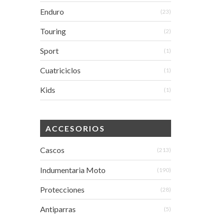
Enduro
(23)
Touring
(2)
Sport
(1)
Cuatriciclos
(1)
Kids
(1)
ACCESORIOS
Cascos
(213)
Indumentaria Moto
(190)
Protecciones
(28)
Antiparras
(5)